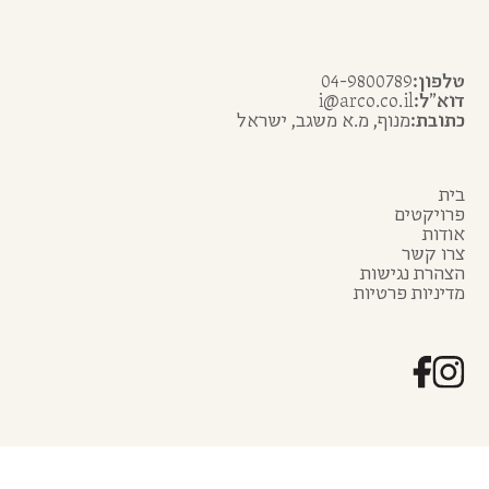
טלפון:
04-9800789
דוא״ל:
i@arco.co.il
כתובת:
מנוף, מ.א משגב, ישראל
בית
פרויקטים
אודות
צרו קשר
הצהרת נגישות
מדיניות פרטיות
ארכו
- שימור ושחזור בע״מ מומחים לשימור ושחזור
מבנים הסטוריים וארכיאולוגיים במגזר הפרטי