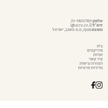
טלפון:
04-9800789
דוא״ל:
i@arco.co.il
כתובת:
מנוף, מ.א משגב, ישראל
בית
פרויקטים
אודות
צרו קשר
הצהרת נגישות
מדיניות פרטיות
ארכו
- שימור ושחזור בע״מ מומחים לשימור ושחזור
מבנים הסטוריים וארכיאולוגיים במגזר הפרטי